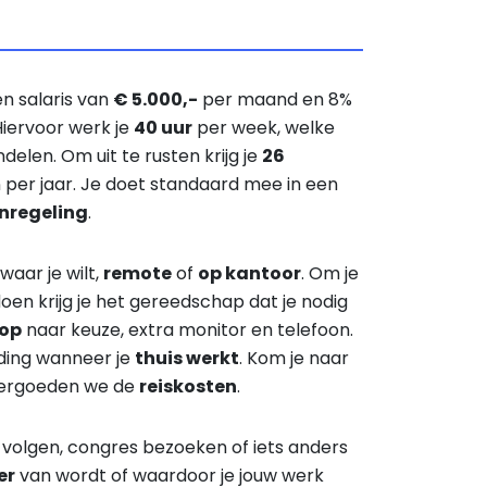
n salaris van
€ 5.000,-
per maand en 8%
Hiervoor werk je
40 uur
per week, welke
 indelen. Om uit te rusten krijg je
26
per jaar. Je doet standaard mee in een
nregeling
.
waar je wilt,
remote
of
op kantoor
. Om je
oen krijg je het gereedschap dat je nodig
top
naar keuze, extra monitor en telefoon.
ding wanneer je
thuis werkt
. Kom je naar
vergoeden we de
reiskosten
.
volgen, congres bezoeken of iets anders
er
van wordt of waardoor je jouw werk