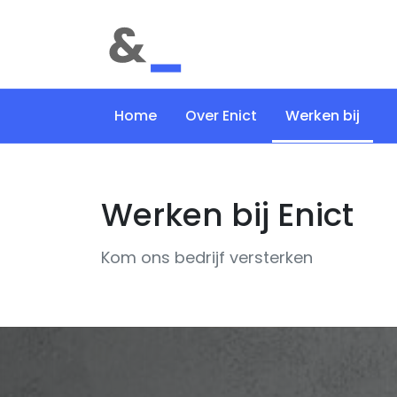
Home
Over Enict
Werken bij
Werken bij Enict
Kom ons bedrijf versterken