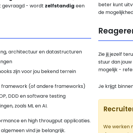
beter kunt uitv
at gevraagd - wordt
zelfstandig
een
de mogelijkhed
Reagere
ing, architectuur en datastructuren
Zie jij jezelf t
ingen
stuur dan jouw
mogelijk - ref
ooks zijn voor jou bekend terrein
y framework (of andere frameworks)
Je krijgt binne
OP, DDD en software testing
ngen, zoals ML en AI.
Recruit
rmance en high througput applicaties.
We werken me
 algemeen vind je belangrijk.