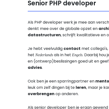
Senior PHP developer
Als PHP developer werk je mee aan verschi
denkt mee over de globale opzet en
arch
datastructuren
, schrijft kwalitatieve en 
Je hebt veelvuldig
contact
met collega's,
het
als in het
. Daarbij hou 
Nederlands
Engels
en (ontwerp)beslissingen goed uit en gee
advies
.
Ook ben je een sparringpartner en
mento
leuk om zelf dingen bij te
leren
, maar je k
overbrengen
op anderen.
Als senior developer ben je eraan gewen