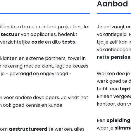
Aanbod
llende externe en intere projecten. Je
Je ontvangt ee
itectuur
van applicaties, bedenkt
vakantiegeld. 
overzichtelijke
code
en dito
tests
.
tijd je zelf kan
vakantiedagen 
nette
pensioe
 klanten en externe partners, zowel in
je rekening met de klant, legt de keuzes
f je - gevraagd en ongevraagd -
Werken doe je 
werk goed te d
hebt: een
lap
En een vergoe
r
voor andere developers. Je vindt het
kantoor, dan 
an ook goed kennis en kunde
Een
opleiding
waar je
slimm
d om
gestructureerd
te werken, alles