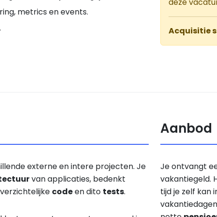
deze vacatu
ing, metrics en events.
.
Acquisitie s
Aanbod
llende externe en intere projecten. Je
Je ontvangt ee
tectuur
van applicaties, bedenkt
vakantiegeld. 
overzichtelijke
code
en dito
tests
.
tijd je zelf kan
vakantiedagen 
nette
pensioe