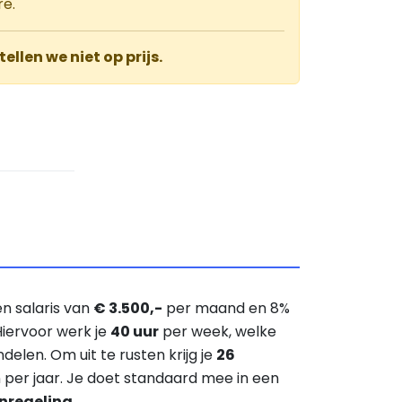
re.
tellen we niet op prijs.
n salaris van
€ 3.500,-
per maand en 8%
Hiervoor werk je
40 uur
per week, welke
 indelen. Om uit te rusten krijg je
26
per jaar. Je doet standaard mee in een
nregeling
.