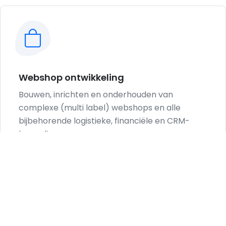
Webshop ontwikkeling
Bouwen, inrichten en onderhouden van
complexe (multi label) webshops en alle
bijbehorende logistieke, financiële en CRM-
koppelingen.
Zowel via ons volledig eigen webshop
framework als via bekende webshop
systemen, waaronder Magento, Sylius,
OpenCart en WooCommerce.