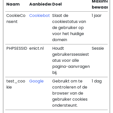
Maximal
Naam
Aanbieder
Doel
bewaarte
CookieCo
Cookiebot
Slaat de
1 jaar
nsent
cookiestatus van
de gebruiker op
voor het huidige
domein
PHPSESSID
enict.nl
Houdt
Sessie
gebruikerssessiest
atus voor alle
pagina-aanvragen
bij.
test_coo
Google
Gebruikt om te
1 dag
kie
controleren of de
browser van de
gebruiker cookies
ondersteunt.