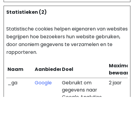
Statistieken (2)
Statistische cookies helpen eigenaren van websites
begrijpen hoe bezoekers hun website gebruiken,
door anoniem gegevens te verzamelen en te
rapporteren.
Maximal
Naam
Aanbieder
Doel
bewaarte
_ga
Google
Gebruikt om
2 jaar
gegevens naar
Google Analytics
te verzenden over
het apparaat en
het gedrag van de
bezoeker.
Traceert de